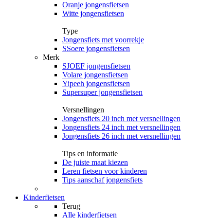
Oranje jongensfietsen
Witte jongensfietsen
Type
Jongensfiets met voorrekje
SSoere jongensfietsen
Merk
SJOEF jongensfietsen
Volare jongensfietsen
Yipeeh jongensfietsen
Supersuper jongensfietsen
Versnellingen
Jongensfiets 20 inch met versnellingen
Jongensfiets 24 inch met versnellingen
Jongensfiets 26 inch met versnellingen
Tips en informatie
De juiste maat kiezen
Leren fietsen voor kinderen
Tips aanschaf jongensfiets
Kinderfietsen
Terug
Alle
kinderfietsen