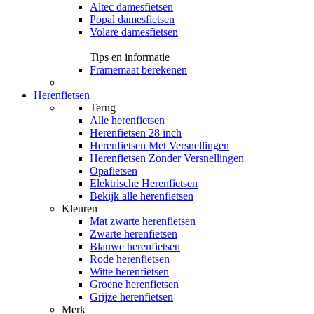
Altec damesfietsen
Popal damesfietsen
Volare damesfietsen
Tips en informatie
Framemaat berekenen
Herenfietsen
Terug
Alle
herenfietsen
Herenfietsen 28 inch
Herenfietsen Met Versnellingen
Herenfietsen Zonder Versnellingen
Opafietsen
Elektrische Herenfietsen
Bekijk alle herenfietsen
Kleuren
Mat zwarte herenfietsen
Zwarte herenfietsen
Blauwe herenfietsen
Rode herenfietsen
Witte herenfietsen
Groene herenfietsen
Grijze herenfietsen
Merk