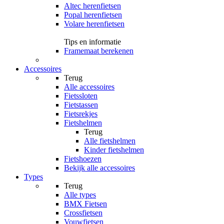
Altec herenfietsen
Popal herenfietsen
Volare herenfietsen
Tips en informatie
Framemaat berekenen
Accessoires
Terug
Alle
accessoires
Fietssloten
Fietstassen
Fietsrekjes
Fietshelmen
Terug
Alle
fietshelmen
Kinder fietshelmen
Fietshoezen
Bekijk alle accessoires
Types
Terug
Alle
types
BMX Fietsen
Crossfietsen
Vouwfietsen