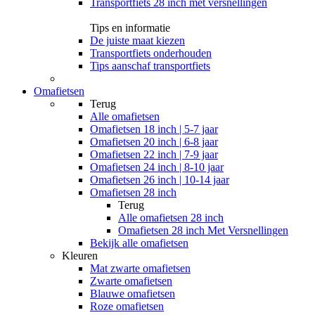
Transportfiets 28 inch met versnellingen
Tips en informatie
De juiste maat kiezen
Transportfiets onderhouden
Tips aanschaf transportfiets
Omafietsen
Terug
Alle
omafietsen
Omafietsen 18 inch | 5-7 jaar
Omafietsen 20 inch | 6-8 jaar
Omafietsen 22 inch | 7-9 jaar
Omafietsen 24 inch | 8-10 jaar
Omafietsen 26 inch | 10-14 jaar
Omafietsen 28 inch
Terug
Alle
omafietsen 28 inch
Omafietsen 28 inch Met Versnellingen
Bekijk alle omafietsen
Kleuren
Mat zwarte omafietsen
Zwarte omafietsen
Blauwe omafietsen
Roze omafietsen