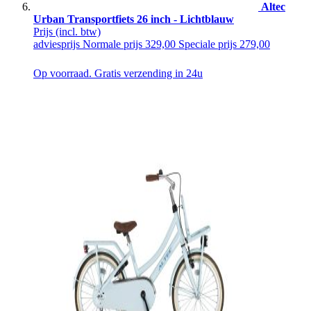
Altec
Urban Transportfiets 26 inch - Lichtblauw
Prijs
(incl. btw)
adviesprijs
Normale prijs
329,00
Speciale prijs
279,00
Op voorraad. Gratis verzending in 24u