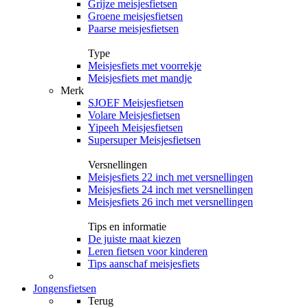
Grijze meisjesfietsen
Groene meisjesfietsen
Paarse meisjesfietsen
Type
Meisjesfiets met voorrekje
Meisjesfiets met mandje
Merk
SJOEF Meisjesfietsen
Volare Meisjesfietsen
Yipeeh Meisjesfietsen
Supersuper Meisjesfietsen
Versnellingen
Meisjesfiets 22 inch met versnellingen
Meisjesfiets 24 inch met versnellingen
Meisjesfiets 26 inch met versnellingen
Tips en informatie
De juiste maat kiezen
Leren fietsen voor kinderen
Tips aanschaf meisjesfiets
Jongensfietsen
Terug