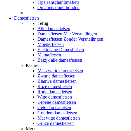
Tips aanschaf omafiets
Omafiets onderhouden
Damesfietsen
Terug
Alle
damesfietsen
Damesfietsen Met Versnellingen
Damesfietsen Zonder Versnellingen
Moederfietsen
Elektrische Damesfietsen
Mamafietsen
Bekijk alle damesfietsen
Kleuren
Mat zwarte damesfietsen
Zwarte damesfietsen
Blauwe damesfietsen
Roze damesfietsen
Rode damesfietsen
Witte damesfietsen
Groene damesfietsen
Gele damesfietsen
Gouden damesfietsen
Mat witte damesfietsen
Grijze damesfietsen
Merk