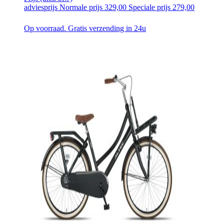
adviesprijs
Normale prijs
329,00
Speciale prijs
279,00
Op voorraad. Gratis verzending in 24u