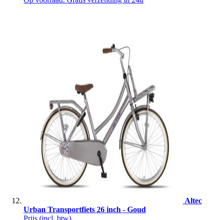
Altec
Urban Transportfiets 26 inch - Goud
Prijs
(incl. btw)