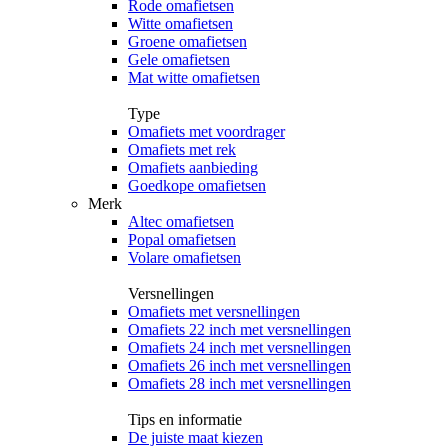
Rode omafietsen
Witte omafietsen
Groene omafietsen
Gele omafietsen
Mat witte omafietsen
Type
Omafiets met voordrager
Omafiets met rek
Omafiets aanbieding
Goedkope omafietsen
Merk
Altec omafietsen
Popal omafietsen
Volare omafietsen
Versnellingen
Omafiets met versnellingen
Omafiets 22 inch met versnellingen
Omafiets 24 inch met versnellingen
Omafiets 26 inch met versnellingen
Omafiets 28 inch met versnellingen
Tips en informatie
De juiste maat kiezen