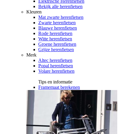
Elektrische Herenfietsen
Bekijk alle herenfietsen
Kleuren
Mat zwarte herenfietsen
Zwarte herenfietsen
Blauwe herenfietsen
Rode herenfietsen
Witte herenfietsen
Groene herenfietsen
Grijze herenfietsen
Merk
Altec herenfietsen
Popal herenfietsen
Volare herenfietsen
Tips en informatie
Framemaat berekenen