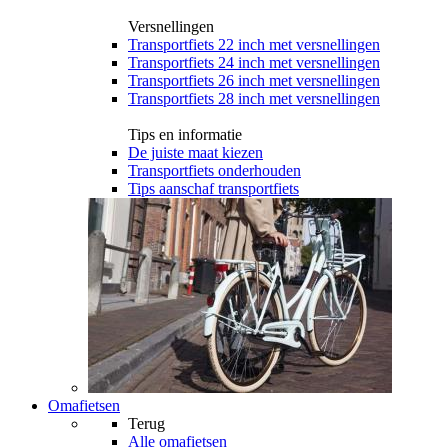
Versnellingen
Transportfiets 22 inch met versnellingen
Transportfiets 24 inch met versnellingen
Transportfiets 26 inch met versnellingen
Transportfiets 28 inch met versnellingen
Tips en informatie
De juiste maat kiezen
Transportfiets onderhouden
Tips aanschaf transportfiets
Omafietsen
Terug
Alle
omafietsen