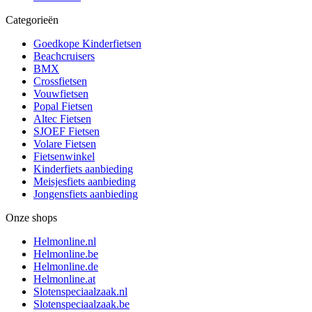
Categorieën
Goedkope Kinderfietsen
Beachcruisers
BMX
Crossfietsen
Vouwfietsen
Popal Fietsen
Altec Fietsen
SJOEF Fietsen
Volare Fietsen
Fietsenwinkel
Kinderfiets aanbieding
Meisjesfiets aanbieding
Jongensfiets aanbieding
Onze shops
Helmonline.nl
Helmonline.be
Helmonline.de
Helmonline.at
Slotenspeciaalzaak.nl
Slotenspeciaalzaak.be