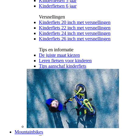
Kinderfietsen 5 jaar
Kinderfietsen 6 jaar
Versnellingen
Kinderfiets 20 inch met versnellingen
Kinderfiets 22 inch met versnellingen
Kinderfiets 24 inch met versnellingen
Kinderfiets 26 inch met versnellingen
Tips en informatie
De juiste maat kiezen
Leren fietsen voor kinderen
Tips aanschaf kinderfiets
Mountainbikes