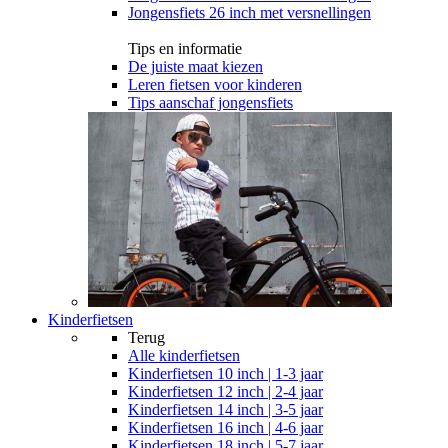
Jongensfiets 26 inch met versnellingen
Tips en informatie
De juiste maat kiezen
Leren fietsen voor kinderen
Tips aanschaf jongensfiets
Kinderfietsen
Terug
Alle
kinderfietsen
Kinderfietsen 10 inch | 1-3 jaar
Kinderfietsen 12 inch | 2-4 jaar
Kinderfietsen 14 inch | 3-5 jaar
Kinderfietsen 16 inch | 4-6 jaar
Kinderfietsen 18 inch | 5-7 jaar