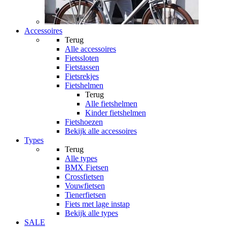
Accessoires
Terug
Alle
accessoires
Fietssloten
Fietstassen
Fietsrekjes
Fietshelmen
Terug
Alle
fietshelmen
Kinder fietshelmen
Fietshoezen
Bekijk alle accessoires
Types
Terug
Alle
types
BMX Fietsen
Crossfietsen
Vouwfietsen
Tienerfietsen
Fiets met lage instap
Bekijk alle types
SALE