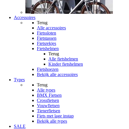
Accessoires
Terug
Alle
accessoires
Fietssloten
Fietstassen
Fietsrekjes
Fietshelmen
Terug
Alle
fietshelmen
Kinder fietshelmen
Fietshoezen
Bekijk alle accessoires
Types
Terug
Alle
types
BMX Fietsen
Crossfietsen
Vouwfietsen
Tienerfietsen
Fiets met lage instap
Bekijk alle types
SALE