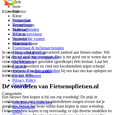
Merk
Serie
Prijs
Klantenservice
Kleur
Verzending
Framemaat
Retourneren
Versnellingen
Achteraf betalen
Materiaal
BTW terugvragen
Voorrek
Veelgestelde vragen
Stuurslot
Kennisbank
Materiaal frame
Framemaat & Inchmaat bepalen
In onze shop vind je een gevarieerd aanbod aan fietsen online. Wil
Montagehandleiding
je bij ons tot aankoop overgaan. Dan is het goed om te weten dat er
FietsZeker (fietsverzekering)
voor ieder budget een geschikte (goedkope) fiets bestaat. Laat het
Staffelkorting
aanbod op je inwerken en vind een kwaliteitsfiets tegen scherpe
Garantie
internetprijzen. Een
fiets aanbieding
bij ons kan ons kan oplopen tot
Algemene voorwaarden
kortingen van 40%.
Cookie Statement
Privacy Policy
Disclaimer
De voordelen van Fietsenopfietsen.nl
Categorieën
Een nieuwe fiets kopen is bij ons erg voordelig! De prijs in
combinatie met onze hoge kwaliteitsfietsen zorgen ervoor dat je
Goedkope Kinderfietsen
goedkope fietsen het beste online kunt kopen in onze webshop.
Beachcruisers
Online een fiets kopen is erg eenvoudig: er zijn diverse modellen en
BMX