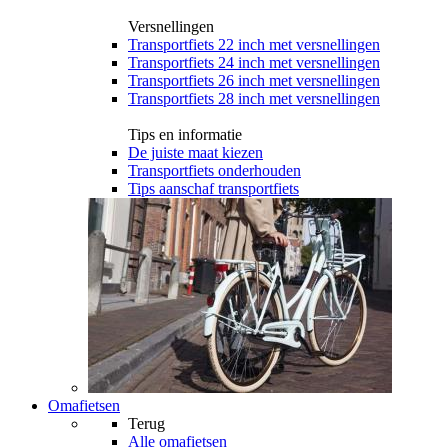
Versnellingen
Transportfiets 22 inch met versnellingen
Transportfiets 24 inch met versnellingen
Transportfiets 26 inch met versnellingen
Transportfiets 28 inch met versnellingen
Tips en informatie
De juiste maat kiezen
Transportfiets onderhouden
Tips aanschaf transportfiets
Omafietsen
Terug
Alle
omafietsen