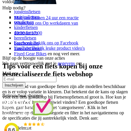
voldoet. Bij ons vind je:
Hulp nodig?
jongensfietsen
meisjesfietsen
Mail ons
Binnen 24 uur een reactie
omafietsen
WhatsApp ons
Op werkdagen van
kinderfietsen
damesfietsen
10:00 tot 17:00
herenfietsen
Facebook
Bekijk ons op Facebook
beachcruisers
YouTube
Bekijk leuke product video's
transportfietsen
Fixed Gear Bikes
en nog veel meer.
Blijf op de hoogte van onze acties
We gaan vertrouwelijk met je
gegevens
om.
Tips voor een fiets kopen bij onze
gespecialiseerde fiets webshop
Mail ons
Inschrijven
In ons aanbod van goedkope fietsen zijn alle modellen beschikbaar
en is er volop variatie in kleuren. Dat betekent dat de kans op slagen
Betrouwbaar shoppen
voor een fiets goedkoop bij Fietsenopfietsen.nl groot is. Hoe kun je
uit zo’n aanbod het juiste rijwiel vinden? Een goedkope fietsen
kopen, gaat hand in hand met ‘categoriseren’. Klik in het
hoofdmenu op de juiste categorie en filter in het navigatiemenu op
de specificaties die jij aantrekkelijk vindt. Denk aan:
Wielmaat