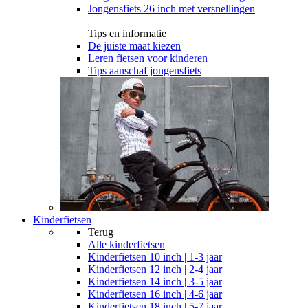
Jongensfiets 26 inch met versnellingen
Tips en informatie
De juiste maat kiezen
Leren fietsen voor kinderen
Tips aanschaf jongensfiets
Kinderfietsen
Terug
Alle
kinderfietsen
Kinderfietsen 10 inch | 1-3 jaar
Kinderfietsen 12 inch | 2-4 jaar
Kinderfietsen 14 inch | 3-5 jaar
Kinderfietsen 16 inch | 4-6 jaar
Kinderfietsen 18 inch | 5-7 jaar