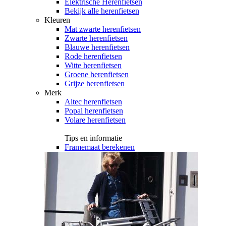
Elektrische Herenfietsen
Bekijk alle herenfietsen
Kleuren
Mat zwarte herenfietsen
Zwarte herenfietsen
Blauwe herenfietsen
Rode herenfietsen
Witte herenfietsen
Groene herenfietsen
Grijze herenfietsen
Merk
Altec herenfietsen
Popal herenfietsen
Volare herenfietsen
Tips en informatie
Framemaat berekenen