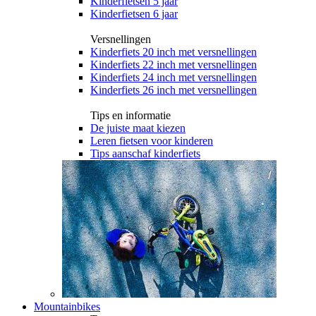
Kinderfietsen 5 jaar
Kinderfietsen 6 jaar
Versnellingen
Kinderfiets 20 inch met versnellingen
Kinderfiets 22 inch met versnellingen
Kinderfiets 24 inch met versnellingen
Kinderfiets 26 inch met versnellingen
Tips en informatie
De juiste maat kiezen
Leren fietsen voor kinderen
Tips aanschaf kinderfiets
Mountainbikes