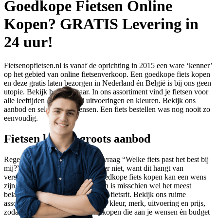
Goedkope Fietsen Online
Kopen? GRATIS Levering in
24 uur!
Fietsenopfietsen.nl is vanaf de oprichting in 2015 een ware ‘kenner’
op het gebied van online fietsenverkoop. Een goedkope fiets kopen
en deze gratis laten bezorgen in Nederland én België is bij ons geen
utopie. Bekijk het zelf maar. In ons assortiment vind je fietsen voor
alle leeftijden en in allerlei uitvoeringen en kleuren. Bekijk ons
aanbod en selecteer je wensen. Een fiets bestellen was nog nooit zo
eenvoudig.
Fietsen kopen: groots aanbod
Regelmatig komt ‘ie voorbij; de vraag “Welke fiets past het best bij
mij?”. Een pasklaar antwoord is er niet, want dit hangt van
verschillende factoren af. Een goedkope fiets kopen kan een wens
zijn, maar een fiets op maat kopen is misschien wel het meest
belangrijke voor een comfortabele fietsrit. Bekijk ons ruime
assortiment en selecteer je fiets op kleur, merk, uitvoering en prijs,
zodat je een goedkope fiets kan kopen die aan je wensen én budget