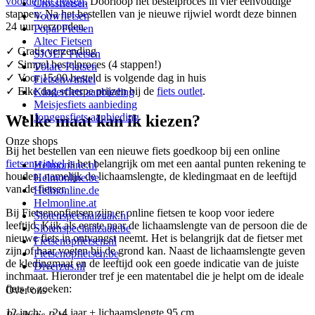
voordelige fietsen
. Doorloop het bestelproces in vier eenvoudige
Crossfietsen
stappen. Na het bestellen van je nieuwe rijwiel wordt deze binnen
Vouwfietsen
24 uur verzonden.
Popal Fietsen
Altec Fietsen
✓ Gratis verzending
SJOEF Fietsen
✓ Simpel bestelproces (4 stappen!)
Volare Fietsen
✓ Voor 15:00 besteld is volgende dag in huis
Fietsenwinkel
✓ Elke dag scherpe prijzen bij de
fiets outlet
.
Kinderfiets aanbieding
Meisjesfiets aanbieding
Jongensfiets aanbieding
Welke maat kan ik kiezen?
Onze shops
Bij het bestellen van een nieuwe fiets goedkoop bij een online
fietsenwinkel
is het belangrijk om met een aantal punten rekening te
Helmonline.nl
houden, namelijk de lichaamslengte, de kledingmaat en de leeftijd
Helmonline.be
van de fietser.
Helmonline.de
Helmonline.at
Bij Fietsenopfietsen zijn er online fietsen te koop voor iedere
Slotenspeciaalzaak.nl
leeftijd. Kijk als eerste naar de lichaamslengte van de persoon die de
Slotenspeciaalzaak.be
nieuwe fiets in ontvangst neemt. Het is belangrijk dat de fietser met
Fietsenopfietsen.nl
zijn of haar voeten bij de grond kan. Naast de lichaamslengte geven
Fietsenopfietsen.be
de kledingmaat en de leeftijd ook een goede indicatie van de juiste
Diverzus.nl
inchmaat. Hieronder tref je een matentabel die je helpt om de ideale
fiets te zoeken:
Over ons
12 inch: 2-4 jaar + lichaamslengte 95 cm