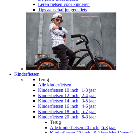
Leren fietsen voor kinderen
Tips aanschaf jongensfiets
Kinderfietsen
Terug
Alle
kinderfietsen
Kinderfietsen 10 inch | 1-3 jaar
Kinderfietsen 12 inch | 2-4 jaar
Kinderfietsen 14 inch | 3-5 jaar
Kinderfietsen 16 inch | 4-6 jaar
Kinderfietsen 18 inch | 5-7 jaar
Kinderfietsen 20 inch | 6-8 jaar
Terug
Alle
kinderfietsen 20 inch | 6-8 jaar
Kinderfietsen 20 inch | 6-8 jaar Met Versnel