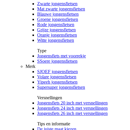
Zwarte jongensfietsen
Mat zwarte jongensfietsen
Blauwe jongensfietsen
Groene jongensfietsen
Rode jongensfietsen
Grijze jongensfietsen
Oranje jongensfietsen
Witte jongensfietsen
Type
Jongensfiets met voorrekje
SSoere jongensfietsen
Merk
SJOEF jongensfietsen
Volare jongensfietsen
Yipeeh jongensfietsen
Supersuper jongensfietsen
Versnellingen
Jongensfiets 20 inch met versnellingen
Jongensfiets 24 inch met versnellingen
Jongensfiets 26 inch met versnellingen
Tips en informatie
De juiste maat kiezen