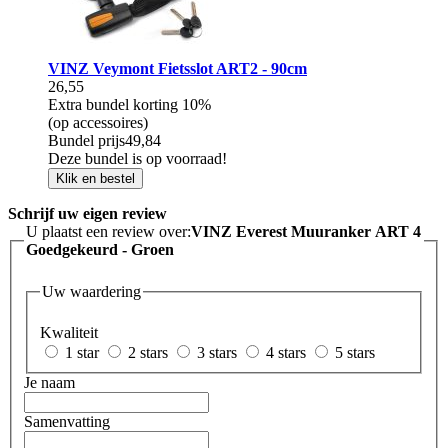
VINZ Veymont Fietsslot ART2 - 90cm
26,55
Extra bundel korting
10%
(op accessoires)
Bundel prijs
49,84
Deze bundel is op voorraad!
Klik en bestel
Schrijf uw eigen review
U plaatst een review over:
VINZ Everest Muuranker ART 4
Goedgekeurd - Groen
Uw waardering
Kwaliteit
1 star
2 stars
3 stars
4 stars
5 stars
Je naam
Samenvatting