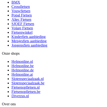
BMX
Crossfietsen
Vouwfietsen
Popal Fietsen
Altec Fietsen
SJOEF Fietsen
Volare Fietsen
Fietsenwinkel
Kinderfiets aanbieding
Meisjesfiets aanbieding
Jongensfiets aanbieding
Onze shops
Helmonline.nl
Helmonline.be
Helmonline.de
Helmonline.at
Slotenspeciaalzaak.nl
Slotenspeciaalzaak.be
Fietsenopfietsen.nl
Fietsenopfietsen.be
Diverzus.nl
Over ons