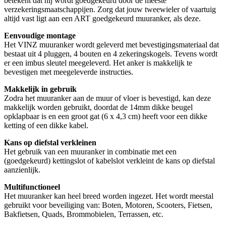
betekent dat hij wordt goedgekeurd door de meeste
verzekeringsmaatschappijen. Zorg dat jouw tweewieler of vaartuig
altijd vast ligt aan een ART goedgekeurd muuranker, als deze.
Eenvoudige montage
Het VINZ muuranker wordt geleverd met bevestigingsmateriaal dat
bestaat uit 4 pluggen, 4 bouten en 4 zekeringskogels. Tevens wordt
er een imbus sleutel meegeleverd. Het anker is makkelijk te
bevestigen met meegeleverde instructies.
Makkelijk in gebruik
Zodra het muuranker aan de muur of vloer is bevestigd, kan deze
makkelijk worden gebruikt, doordat de 14mm dikke beugel
opklapbaar is en een groot gat (6 x 4,3 cm) heeft voor een dikke
ketting of een dikke kabel.
Kans op diefstal verkleinen
Het gebruik van een muuranker in combinatie met een
(goedgekeurd) kettingslot of kabelslot verkleint de kans op diefstal
aanzienlijk.
Multifunctioneel
Het muuranker kan heel breed worden ingezet. Het wordt meestal
gebruikt voor beveiliging van: Boten, Motoren, Scooters, Fietsen,
Bakfietsen, Quads, Brommobielen, Terrassen, etc.