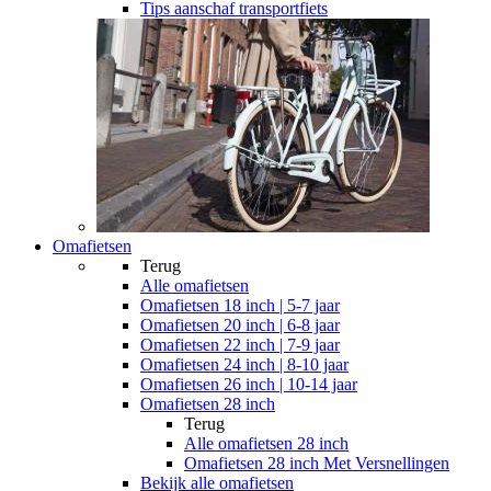
Tips aanschaf transportfiets
Omafietsen
Terug
Alle
omafietsen
Omafietsen 18 inch | 5-7 jaar
Omafietsen 20 inch | 6-8 jaar
Omafietsen 22 inch | 7-9 jaar
Omafietsen 24 inch | 8-10 jaar
Omafietsen 26 inch | 10-14 jaar
Omafietsen 28 inch
Terug
Alle
omafietsen 28 inch
Omafietsen 28 inch Met Versnellingen
Bekijk alle omafietsen