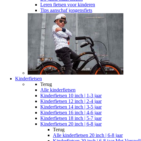
Leren fietsen voor kinderen
Tips aanschaf jongensfiets
Kinderfietsen
Terug
Alle
kinderfietsen
Kinderfietsen 10 inch | 1-3 jaar
Kinderfietsen 12 inch | 2-4 jaar
Kinderfietsen 14 inch | 3-5 jaar
Kinderfietsen 16 inch | 4-6 jaar
Kinderfietsen 18 inch | 5-7 jaar
Kinderfietsen 20 inch | 6-8 jaar
Terug
Alle
kinderfietsen 20 inch | 6-8 jaar
Kinderfietsen 20 inch | 6-8 jaar Met Versnel