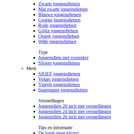
Zwarte jongensfietsen
Mat zwarte jongensfietsen
Blauwe jongensfietsen
Groene jongensfietsen
Rode jongensfietsen
Grijze jongensfietsen
Oranje jongensfietsen
Witte jongensfietsen
Type
Jongensfiets met voorrekje
SSoere jongensfietsen
Merk
SJOEF jongensfietsen
Volare jongensfietsen
Yipeeh jongensfietsen
Supersuper jongensfietsen
Versnellingen
Jongensfiets 20 inch met versnellingen
Jongensfiets 24 inch met versnellingen
Jongensfiets 26 inch met versnellingen
Tips en informatie
De juiste maat kiezen