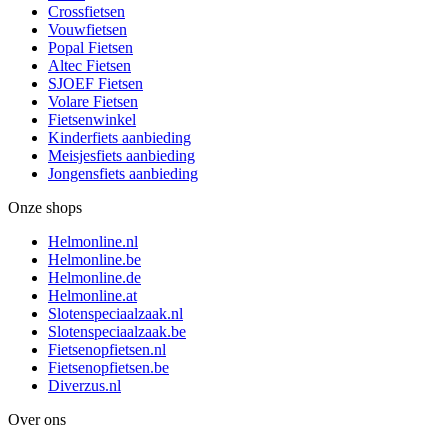
Crossfietsen
Vouwfietsen
Popal Fietsen
Altec Fietsen
SJOEF Fietsen
Volare Fietsen
Fietsenwinkel
Kinderfiets aanbieding
Meisjesfiets aanbieding
Jongensfiets aanbieding
Onze shops
Helmonline.nl
Helmonline.be
Helmonline.de
Helmonline.at
Slotenspeciaalzaak.nl
Slotenspeciaalzaak.be
Fietsenopfietsen.nl
Fietsenopfietsen.be
Diverzus.nl
Over ons