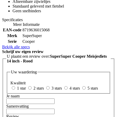
Afneembare zijwieltjes
Standaard geleverd met fietsbel
Geen snelbinders
Specificaties
Meer Informatie
EAN-code
8719636015068
Merk
SuperSuper
Serie
Cooper
Bekijk alle specs
Schrijf uw eigen review
U plaatst een review over:
SuperSuper Cooper Meisjesfiets
14 inch - Rood
Uw waardering
Kwaliteit
1 star
2 stars
3 stars
4 stars
5 stars
Je naam
Samenvatting
Review