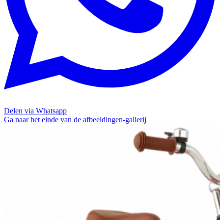
Delen via Whatsapp
Ga naar het einde van de afbeeldingen-gallerij