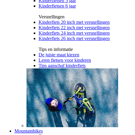
Kinderfietsen 5 jaar
Kinderfietsen 6 jaar
Versnellingen
Kinderfiets 20 inch met versnellingen
Kinderfiets 22 inch met versnellingen
Kinderfiets 24 inch met versnellingen
Kinderfiets 26 inch met versnellingen
Tips en informatie
De juiste maat kiezen
Leren fietsen voor kinderen
Tips aanschaf kinderfiets
Mountainbikes