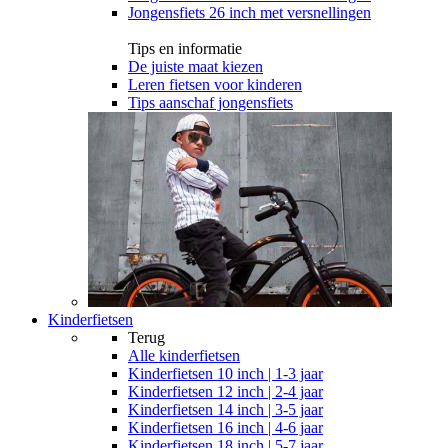
Jongensfiets 26 inch met versnellingen
Tips en informatie
De juiste maat kiezen
Leren fietsen voor kinderen
Tips aanschaf jongensfiets
Kinderfietsen
Terug
Alle
kinderfietsen
Kinderfietsen 10 inch | 1-3 jaar
Kinderfietsen 12 inch | 2-4 jaar
Kinderfietsen 14 inch | 3-5 jaar
Kinderfietsen 16 inch | 4-6 jaar
Kinderfietsen 18 inch | 5-7 jaar