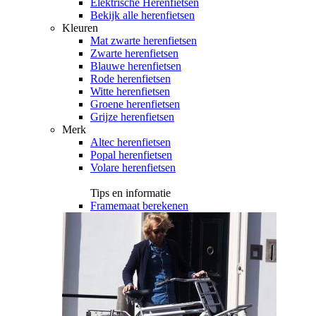
Elektrische Herenfietsen
Bekijk alle herenfietsen
Kleuren
Mat zwarte herenfietsen
Zwarte herenfietsen
Blauwe herenfietsen
Rode herenfietsen
Witte herenfietsen
Groene herenfietsen
Grijze herenfietsen
Merk
Altec herenfietsen
Popal herenfietsen
Volare herenfietsen
Tips en informatie
Framemaat berekenen