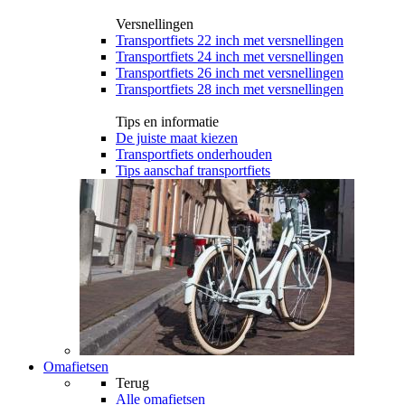
Versnellingen
Transportfiets 22 inch met versnellingen
Transportfiets 24 inch met versnellingen
Transportfiets 26 inch met versnellingen
Transportfiets 28 inch met versnellingen
Tips en informatie
De juiste maat kiezen
Transportfiets onderhouden
Tips aanschaf transportfiets
Omafietsen
Terug
Alle
omafietsen