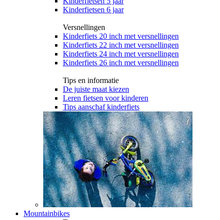
Kinderfietsen 5 jaar
Kinderfietsen 6 jaar
Versnellingen
Kinderfiets 20 inch met versnellingen
Kinderfiets 22 inch met versnellingen
Kinderfiets 24 inch met versnellingen
Kinderfiets 26 inch met versnellingen
Tips en informatie
De juiste maat kiezen
Leren fietsen voor kinderen
Tips aanschaf kinderfiets
Mountainbikes