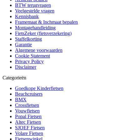
BTW terugvragen
Veelgestelde vragen
Kennisbank
Framemaat & Inchmaat bepalen
Montagehandleiding
FietsZeker (fietsverzekering)
Staffelkorting
Garantie
Algemene voorwaarden
Cookie Statement
Privacy Policy
Disclaimer
Categorieën
Goedkope Kinderfietsen
Beachcruisers
BMX
Crossfietsen
Vouwfietsen
Popal Fietsen
Altec Fietsen
SJOEF Fietsen
Volare Fietsen
Fietsenwinkel