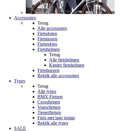
Accessoires
Terug
Alle
accessoires
Fietssloten
Fietstassen
Fietsrekjes
Fietshelmen
Terug
Alle
fietshelmen
Kinder fietshelmen
Fietshoezen
Bekijk alle accessoires
Types
Terug
Alle
types
BMX Fietsen
Crossfietsen
Vouwfietsen
Tienerfietsen
Fiets met lage instap
Bekijk alle types
SALE