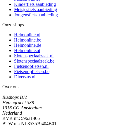
Kinderfiets aanbieding
Meisjesfiets aanbieding
Jongensfiets aanbieding
Onze shops
Helmonline.nl
Helmonline.be
Helmonline.de
Helmonline.at
Slotenspeciaalzaak.nl
Slotenspeciaalzaak.be
Fietsenopfietsen.nl
Fietsenopfietsen.be
Diverzus.nl
Over ons
Bisshops B.V.
Herengracht 338
1016 CG Amsterdam
Nederland
KVK nr.: 59631465
BTW nr.: NL853579404B01