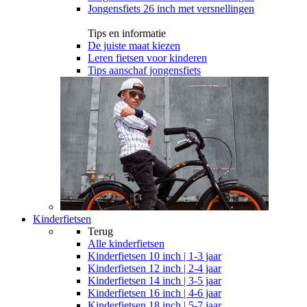
Jongensfiets 26 inch met versnellingen
Tips en informatie
De juiste maat kiezen
Leren fietsen voor kinderen
Tips aanschaf jongensfiets
Kinderfietsen
Terug
Alle
kinderfietsen
Kinderfietsen 10 inch | 1-3 jaar
Kinderfietsen 12 inch | 2-4 jaar
Kinderfietsen 14 inch | 3-5 jaar
Kinderfietsen 16 inch | 4-6 jaar
Kinderfietsen 18 inch | 5-7 jaar