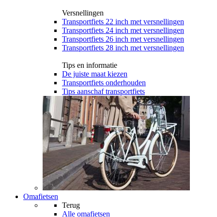
Versnellingen
Transportfiets 22 inch met versnellingen
Transportfiets 24 inch met versnellingen
Transportfiets 26 inch met versnellingen
Transportfiets 28 inch met versnellingen
Tips en informatie
De juiste maat kiezen
Transportfiets onderhouden
Tips aanschaf transportfiets
Omafietsen
Terug
Alle
omafietsen