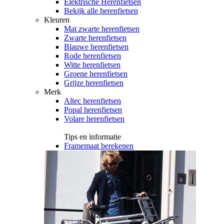
Elektrische Herenfietsen
Bekijk alle herenfietsen
Kleuren
Mat zwarte herenfietsen
Zwarte herenfietsen
Blauwe herenfietsen
Rode herenfietsen
Witte herenfietsen
Groene herenfietsen
Grijze herenfietsen
Merk
Altec herenfietsen
Popal herenfietsen
Volare herenfietsen
Tips en informatie
Framemaat berekenen