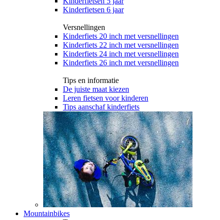
Kinderfietsen 5 jaar
Kinderfietsen 6 jaar
Versnellingen
Kinderfiets 20 inch met versnellingen
Kinderfiets 22 inch met versnellingen
Kinderfiets 24 inch met versnellingen
Kinderfiets 26 inch met versnellingen
Tips en informatie
De juiste maat kiezen
Leren fietsen voor kinderen
Tips aanschaf kinderfiets
Mountainbikes