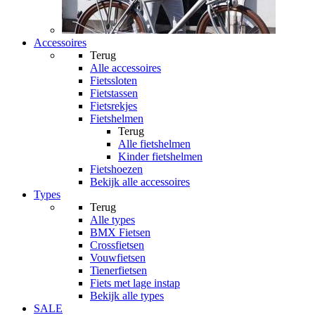
Accessoires
Terug
Alle
accessoires
Fietssloten
Fietstassen
Fietsrekjes
Fietshelmen
Terug
Alle
fietshelmen
Kinder fietshelmen
Fietshoezen
Bekijk alle accessoires
Types
Terug
Alle
types
BMX Fietsen
Crossfietsen
Vouwfietsen
Tienerfietsen
Fiets met lage instap
Bekijk alle types
SALE