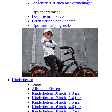
Jongensfiets 26 inch met versnellingen
Tips en informatie
De juiste maat kiezen
Leren fietsen voor kinderen
Tips aanschaf jongensfiets
Kinderfietsen
Terug
Alle
kinderfietsen
Kinderfietsen 10 inch | 1-3 jaar
Kinderfietsen 12 inch | 2-4 jaar
Kinderfietsen 14 inch | 3-5 jaar
Kinderfietsen 16 inch | 4-6 jaar
Kinderfietsen 18 inch | 5-7 jaar