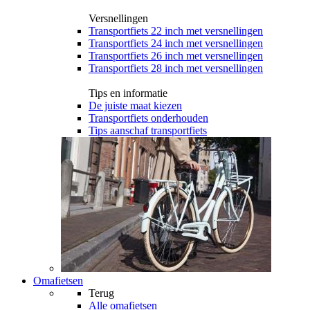
Versnellingen
Transportfiets 22 inch met versnellingen
Transportfiets 24 inch met versnellingen
Transportfiets 26 inch met versnellingen
Transportfiets 28 inch met versnellingen
Tips en informatie
De juiste maat kiezen
Transportfiets onderhouden
Tips aanschaf transportfiets
Omafietsen
Terug
Alle
omafietsen