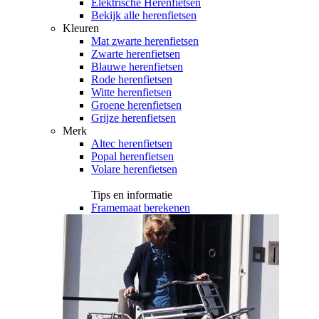
Elektrische Herenfietsen
Bekijk alle herenfietsen
Kleuren
Mat zwarte herenfietsen
Zwarte herenfietsen
Blauwe herenfietsen
Rode herenfietsen
Witte herenfietsen
Groene herenfietsen
Grijze herenfietsen
Merk
Altec herenfietsen
Popal herenfietsen
Volare herenfietsen
Tips en informatie
Framemaat berekenen