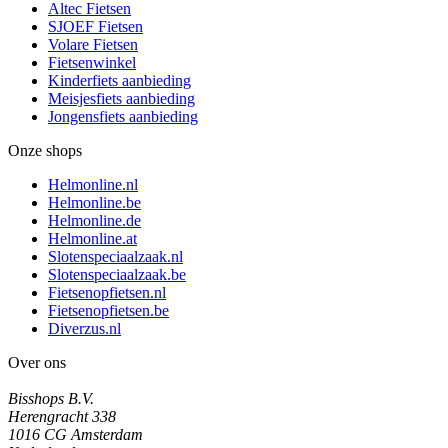
Altec Fietsen
SJOEF Fietsen
Volare Fietsen
Fietsenwinkel
Kinderfiets aanbieding
Meisjesfiets aanbieding
Jongensfiets aanbieding
Onze shops
Helmonline.nl
Helmonline.be
Helmonline.de
Helmonline.at
Slotenspeciaalzaak.nl
Slotenspeciaalzaak.be
Fietsenopfietsen.nl
Fietsenopfietsen.be
Diverzus.nl
Over ons
Bisshops B.V.
Herengracht 338
1016 CG Amsterdam