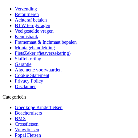
Verzending
Retourneren
Achteraf betalen
BTW terugvragen
Veelgestelde vragen
Kennisbank
Framemaat & Inchmaat bepalen
Montagehandleiding
FietsZeker (fietsverzekering)
Staffelkorting
Garantie
Algemene voorwaarden
Cookie Statement
Privacy Policy
Disclaimer
Categorieën
Goedkope Kinderfietsen
Beachcruisers
BMX
Crossfietsen
Vouwfietsen
Popal Fietsen