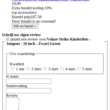
19,99
Extra bundel korting
10%
(op accessoires)
Bundel prijs
187,58
Deze bundel is op voorraad!
Klik en bestel >
Schrijf uw eigen review
U plaatst een review over:
Volare Strike Kinderfiets -
Jongens - 16 inch - Zwart Groen
Uw waardering
Kwaliteit
1 star
2 stars
3 stars
4 stars
5 stars
Je naam
Samenvatting
Review