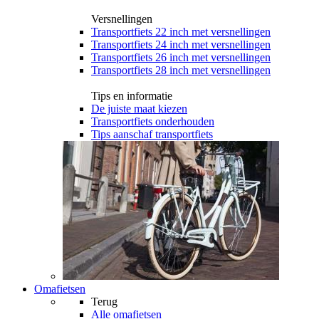
Versnellingen
Transportfiets 22 inch met versnellingen
Transportfiets 24 inch met versnellingen
Transportfiets 26 inch met versnellingen
Transportfiets 28 inch met versnellingen
Tips en informatie
De juiste maat kiezen
Transportfiets onderhouden
Tips aanschaf transportfiets
Omafietsen
Terug
Alle
omafietsen