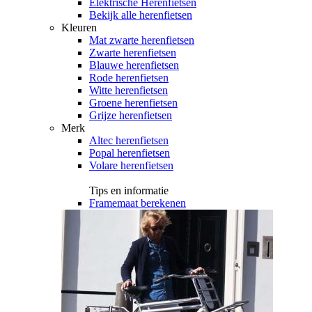
Elektrische Herenfietsen
Bekijk alle herenfietsen
Kleuren
Mat zwarte herenfietsen
Zwarte herenfietsen
Blauwe herenfietsen
Rode herenfietsen
Witte herenfietsen
Groene herenfietsen
Grijze herenfietsen
Merk
Altec herenfietsen
Popal herenfietsen
Volare herenfietsen
Tips en informatie
Framemaat berekenen