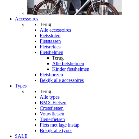
Accessoires
Terug
Alle
accessoires
Fietssloten
Fietstassen
Fietsrekjes
Fietshelmen
Terug
Alle
fietshelmen
Kinder fietshelmen
Fietshoezen
Bekijk alle accessoires
Types
Terug
Alle
types
BMX Fietsen
Crossfietsen
Vouwfietsen
Tienerfietsen
Fiets met lage instap
Bekijk alle types
SALE