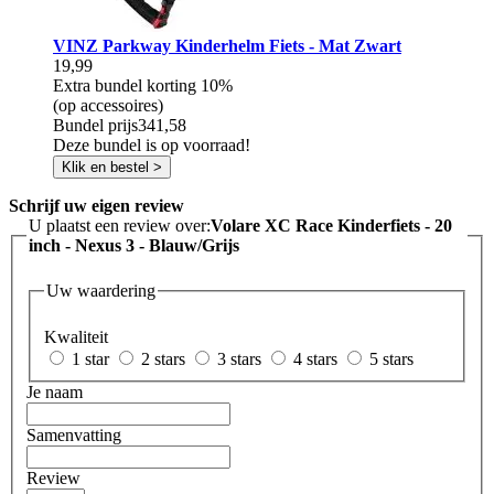
VINZ Parkway Kinderhelm Fiets - Mat Zwart
19,99
Extra bundel korting
10%
(op accessoires)
Bundel prijs
341,58
Deze bundel is op voorraad!
Klik en bestel >
Schrijf uw eigen review
U plaatst een review over:
Volare XC Race Kinderfiets - 20
inch - Nexus 3 - Blauw/Grijs
Uw waardering
Kwaliteit
1 star
2 stars
3 stars
4 stars
5 stars
Je naam
Samenvatting
Review