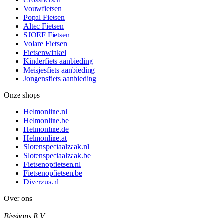
Vouwfietsen
Popal Fietsen
Altec Fietsen
SJOEF Fietsen
Volare Fietsen
Fietsenwinkel
Kinderfiets aanbieding
Meisjesfiets aanbieding
Jongensfiets aanbieding
Onze shops
Helmonline.nl
Helmonline.be
Helmonline.de
Helmonline.at
Slotenspeciaalzaak.nl
Slotenspeciaalzaak.be
Fietsenopfietsen.nl
Fietsenopfietsen.be
Diverzus.nl
Over ons
Bisshops B.V.