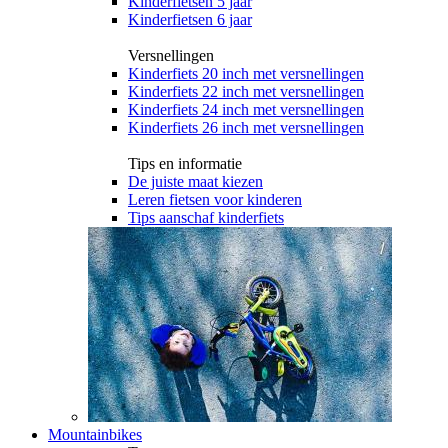
Kinderfietsen 5 jaar
Kinderfietsen 6 jaar
Versnellingen
Kinderfiets 20 inch met versnellingen
Kinderfiets 22 inch met versnellingen
Kinderfiets 24 inch met versnellingen
Kinderfiets 26 inch met versnellingen
Tips en informatie
De juiste maat kiezen
Leren fietsen voor kinderen
Tips aanschaf kinderfiets
Mountainbikes