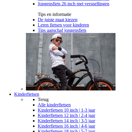
Jongensfiets 26 inch met versnellingen
Tips en informatie
De juiste maat kiezen
Leren fietsen voor kinderen
Tips aanschaf jongensfiets
Kinderfietsen
Terug
Alle
kinderfietsen
Kinderfietsen 10 inch | 1-3 jaar
Kinderfietsen 12 inch | 2-4 jaar
Kinderfietsen 14 inch | 3-5 jaar
Kinderfietsen 16 inch | 4-6 jaar
Kinderfietsen 18 inch | 5-7 jaar